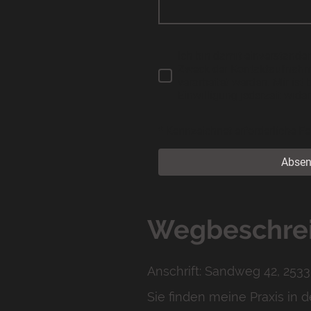
Ich bin damit einverstande
Zweck der Kontaktaufnahm
verarbeitet werden. Mir ist
Einwilligung jederzeit wide
* Kennzeichnet erforderliche Fe
Abse
Wegbeschre
Anschrift: Sandweg 42, 253
Sie finden meine Praxis in d