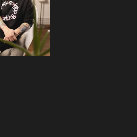
05,-€ (für Paare)
rekt zu tragen und
werden.