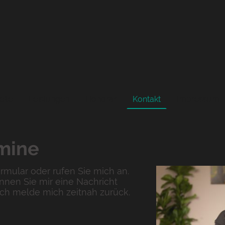
eite
Leistungen
Honorar
Kontakt
Impressum
mine
ormular oder rufen Sie mich an.
nnen Sie mir eine Nachricht
ich melde mich zeitnah zurück.