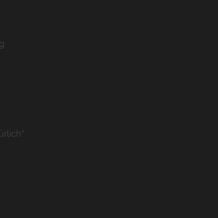
g
rlich"