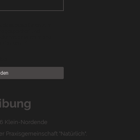
n, dass diese Daten zum
e gespeichert und
 bekannt, dass ich meine
rrufen kann.
*
lder
nden
ibung
36 Klein-Nordende
er Praxisgemeinschaft "Natürlich".