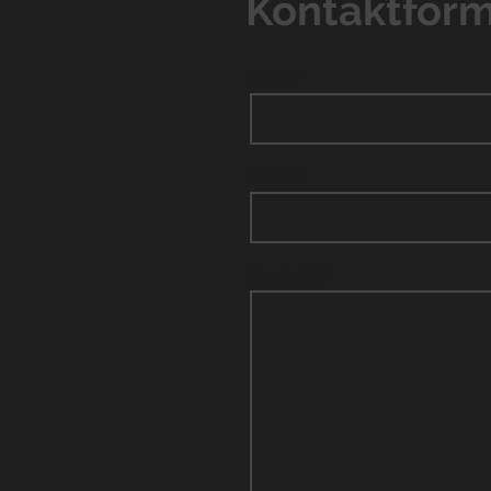
Kontaktform
Name
*
E-Mail
*
Nachricht
*