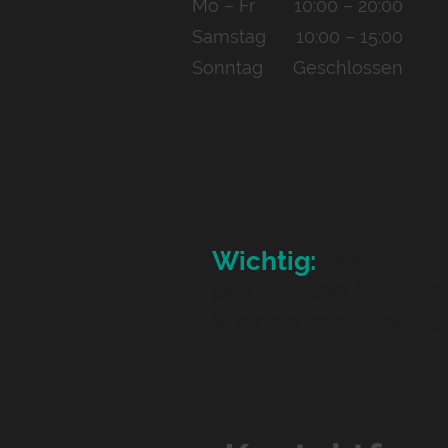
Mo
–
Fr
10:00
–
20:00
Samstag
10:00
–
15:00
Sonntag
Geschlossen
Wichtig:
Mein Honor
pro Sitzung (60 Min
können meist nicht