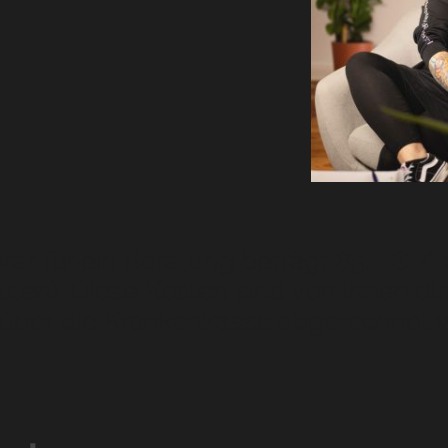
ar für ein Beratung beträgt 85,- € / 1
uten). Diese Kosten sind von Ihnen di
 über die Krankenkasse abgerechnet 